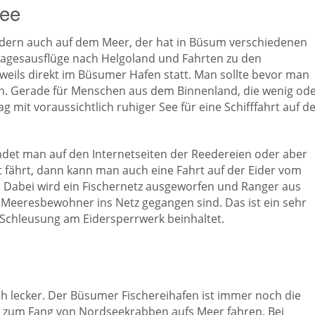
see
ndern auch auf dem Meer, der hat in Büsum verschiedenen
Tagesausflüge nach Helgoland und Fahrten zu den
weils direkt im Büsumer Hafen statt. Man sollte bevor man
en. Gerade für Menschen aus dem Binnenland, die wenig od
g mit voraussichtlich ruhiger See für eine Schifffahrt auf d
indet man auf den Internetseiten der Reedereien oder aber
 fährt, dann kann man auch eine Fahrt auf der Eider vom
 Dabei wird ein Fischernetz ausgeworfen und Ranger aus
Meeresbewohner ins Netz gegangen sind. Das ist ein sehr
 Schleusung am Eidersperrwerk beinhaltet.
uch lecker. Der Büsumer Fischereihafen ist immer noch die
ch zum Fang von Nordseekrabben aufs Meer fahren. Bei